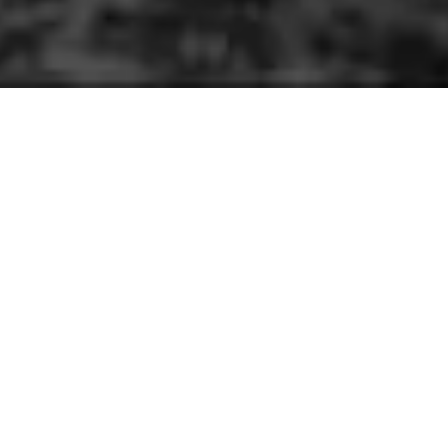
ОСНОВНЫЕ
ТИПЫ
РЕКТИФИКАЦИОННЫХ
КОЛОНН
Колонны
периодического
действия работают с
единоразовой кубовой загрузкой — процесс протекает
до получения результата при заданном объеме. После
выгрузки продуктов разделения, ректификацию можно
повторить с новым объемом исходного раствора.