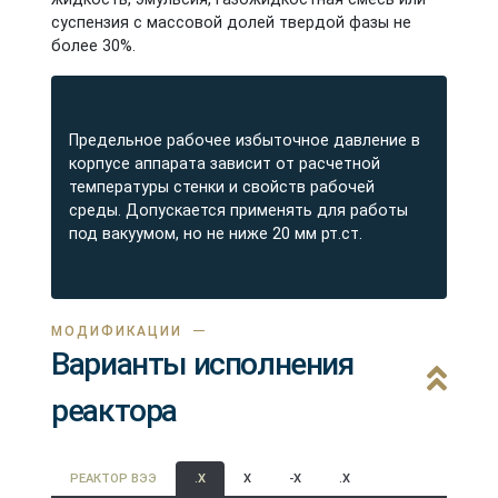
суспензия с массовой долей твердой фазы не
более 30%.
Предельное рабочее избыточное давление в
корпусе аппарата зависит от расчетной
температуры стенки и свойств рабочей
среды. Допускается применять для работы
под вакуумом, но не ниже 20 мм рт.ст.
МОДИФИКАЦИИ
Варианты исполнения
реактора
РЕАКТОР ВЭЭ
.X
X
-X
.X