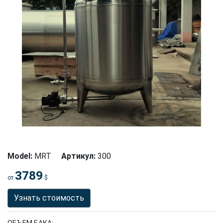
Model:
MRT
Артикул:
300
3789
от
$
Узнать стоимость
ОБЪЕМ БАКА: