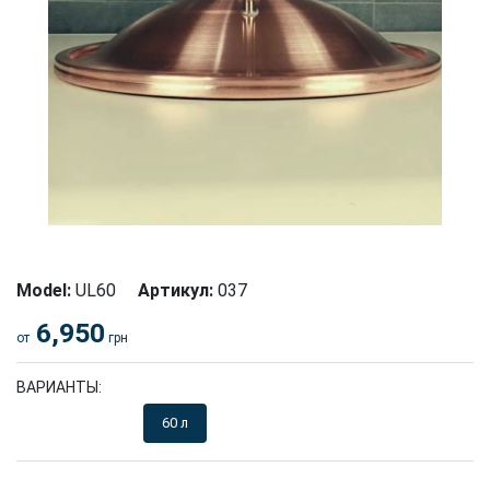
Model:
UL60
Артикул:
037
6,950
от
грн
ВАРИАНТЫ:
25 л
40 л
60 л
85 л