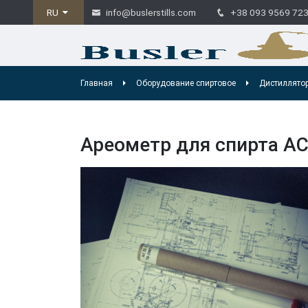
RU
info@buslerstills.com
+38 093 9569 72
Главная
Оборудование спиртовое
Дистиллято
Ареометр для спирта АС