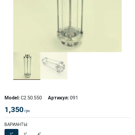
Model:
С2.50.550
Артикул:
091
1,350
грн
ВАРИАНТЫ:
2″
3″
4″