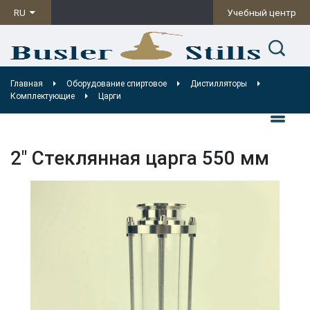
RU
Учебный центр
Главная
Оборудование спиртовое
Дистилляторы
Комплектующие
Царги
2″ Стеклянная царга 550 мм