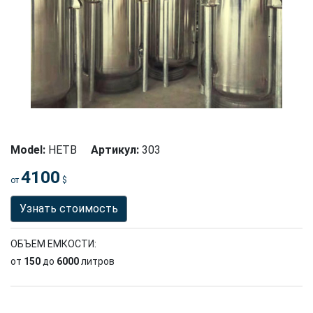
Model:
HETB
Артикул:
303
4100
от
$
Узнать стоимость
ОБЪЕМ ЕМКОСТИ:
от
150
до
6000
литров