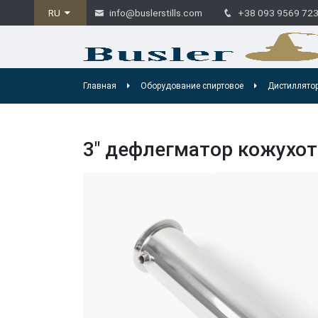
RU
info@buslerstills.com
+38 093 9569 72
Главная
Оборудование спиртовое
Дистиллято
3″ дефлегматор кожухо