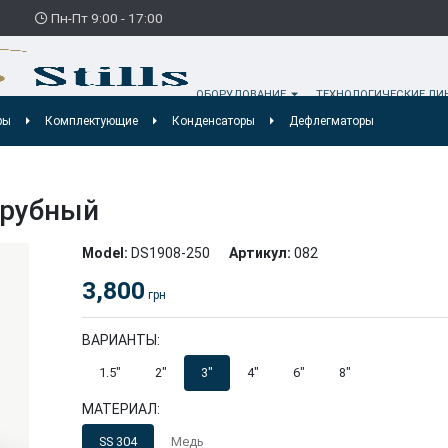
3
Пн-Пт 9:00 - 17:00
ОБОРУДОВАНИЕ
ТЕХНОЛОГИЧЕСКИЕ Л
ры
Комплектующие
Конденсаторы
Дефлегматоры
трубный
Model:
DS1908-250
Артикул:
082
3,800
грн
ВАРИАНТЫ:
1.5″
2″
3″
4″
6″
8″
МАТЕРИАЛ:
SS 304
Медь