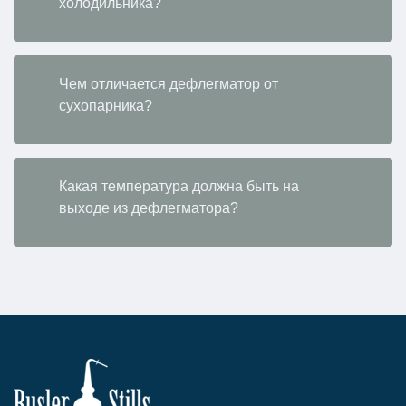
холодильника?
Чем отличается дефлегматор от
cухопарника?
Какая температура должна быть на
выходе из дефлегматора?