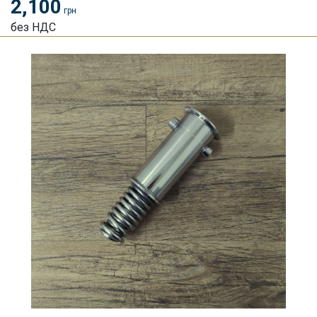
2,100
грн
без НДС