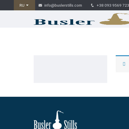
RU
info@buslerstills.com
+38 093 9569 72
Главная