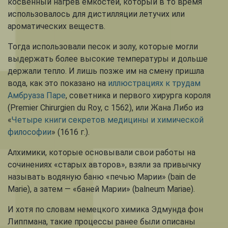
косвенный нагрев емкостей, который в то время
использовалось для дистилляции летучих или
ароматических веществ.
Тогда использовали песок и золу, которые могли
выдержать более высокие температуры и дольше
держали тепло. И лишь позже им на смену пришла
вода, как это показано на
иллюстрациях к трудам
Амбруаза Паре
, советника и первого хирурга короля
(Premier Сhirurgien du Roy, с 1562), или Жана Либо из
«
Четыре книги секретов медицины и химической
философии
» (1616 г.).
Алхимики, которые основывали свои работы на
сочинениях «старых авторов», взяли за привычку
называть водяную баню «печью Марии» (bain de
Marie), а затем — «баней Марии» (balneum Mariae).
И хотя по словам немецкого химика Эдмунда фон
Липпмана, такие процессы ранее были описаны