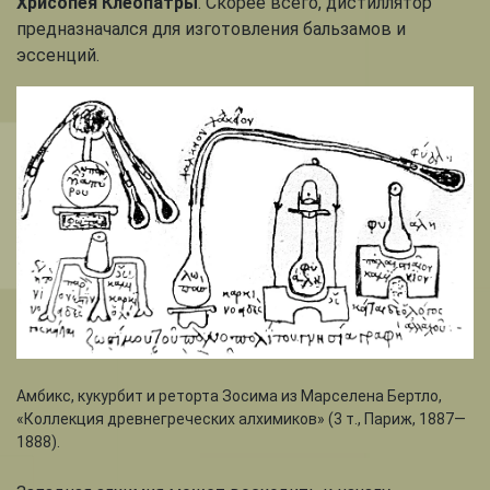
Хрисопея Клеопатры
. Скорее всего, дистиллятор
предназначался для изготовления бальзамов и
эссенций.
Амбикс, кукурбит и реторта Зосима из Марселена Бертло,
«Коллекция древнегреческих алхимиков» (3 т., Париж, 1887—
1888).