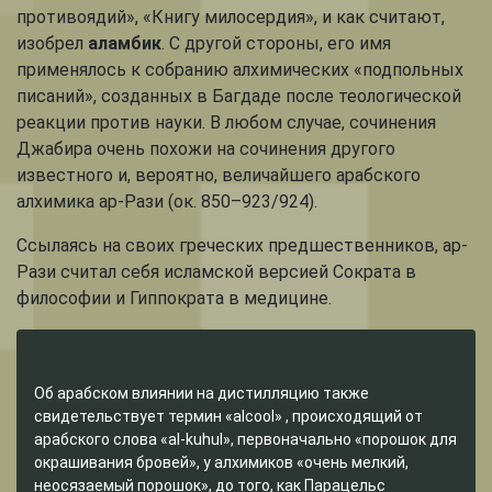
противоядий», «Книгу милосердия», и как считают,
изобрел
аламбик
. С другой стороны, его имя
применялось к собранию алхимических «подпольных
писаний», созданных в Багдаде после теологической
реакции против науки. В любом случае, сочинения
Джабира очень похожи на сочинения другого
известного и, вероятно, величайшего арабского
алхимика ар-Рази (ок. 850–923/924).
Ссылаясь на своих греческих предшественников, ар-
Рази считал себя исламской версией Сократа в
философии и Гиппократа в медицине.
Об арабском влиянии на дистилляцию также
свидетельствует термин «alcool» , происходящий от
арабского слова «al-kuhul», первоначально «порошок для
окрашивания бровей», у алхимиков «очень мелкий,
неосязаемый порошок», до того, как Парацельс