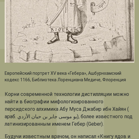
Европейский портрет XV века «Гебера», Ашбурнхамский
кодекс 1166, Библиотека Лоренциана Медиче, Флоренция
Корни современной технологии дистилляции можно
найти в биографии мифологизированного
персидского алхимика Абу Муса Джабир ибн Хайян (
араб. بو موسى جابر بن حيان الأزدي), более известного под
латинизированным именем Гебер (Geber).
Будучи известным врачом, он написал «Книгу ядов и