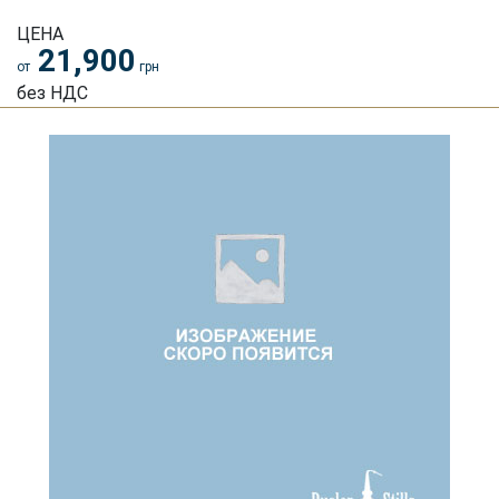
ЦЕНА
21,900
от
грн
без НДС